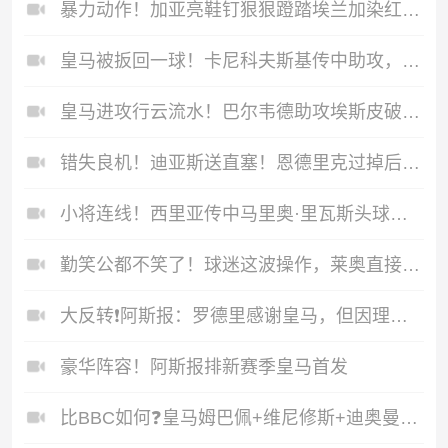
暴力动作！加亚亮鞋钉狠狠蹬踏埃兰加染红！埃兰加被担架抬出场！
皇马被扳回一球！卡尼科夫斯基传中助攻，科德罗抢点破门！
皇马进攻行云流水！巴尔韦德助攻埃斯皮破门！皇马2-0领先！
错失良机！迪亚斯送直塞！恩德里克过掉后卫小角度打门被扑出
小将连线！西里亚传中马里奥·里瓦斯头球破门！皇马1-0领先！
勤笑公都不笑了！球迷这波操作，莱奥直接开骂：你是真的蠢
大反转❗️阿斯报：罗德里感谢皇马，但因理念，更倾向加盟巴萨
豪华阵容！阿斯报排新赛季皇马首发
比BBC如何❓️皇马姆巴佩+维尼修斯+迪奥曼德三叉戟