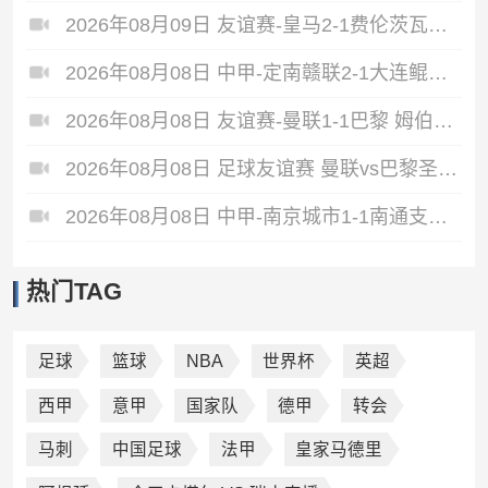
2026年08月09日 友谊赛-皇马2-1费伦茨瓦罗斯 里瓦斯建功埃斯皮破门巴尔韦德助攻
2026年08月08日 中甲-定南赣联2-1大连鲲城 达西埃尔两分钟两球
2026年08月08日 友谊赛-曼联1-1巴黎 姆伯莫破门+屡造险 姆巴耶建功芒特伤退
2026年08月08日 足球友谊赛 曼联vs巴黎圣日耳曼 进球
2026年08月08日 中甲-南京城市1-1南通支云5轮不胜 冈萨雷斯建功董洪麟破门救主
热门TAG
足球
篮球
NBA
世界杯
英超
西甲
意甲
国家队
德甲
转会
马刺
中国足球
法甲
皇家马德里