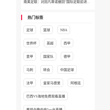
南美足联：对因凡蒂诺撤回“国际足联前进企业计划”提案表示欢迎
热门标签
足球
篮球
NBA
世界杯
英超
西甲
意甲
国家队
德甲
马刺
转会
中国足球
法甲
皇家马德里
阿根廷
巴西VS海地免费观看直播
男排今晚中央5一台直播