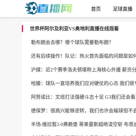
首页
足球直播
世界杯阿尔及利亚VS奥地利直播在线观看
勒布朗会去哪？哪个球队需要勒布朗？
还有后续操作！队记：热火首先面临的问题是如
沪媒：近2个赛季洛夫顿堪称上海核心外援 薪资
哈滕：球队一直培养我们应对硬仗的心态 我们很
阿努诺比：文班打法强硬斗志十足 G3我们还会
德保罗：很高兴能够逆转，我们也许会输球但不
半场-维拉暂2-0弗赖堡 蒂莱曼斯超绝凌空斩 布