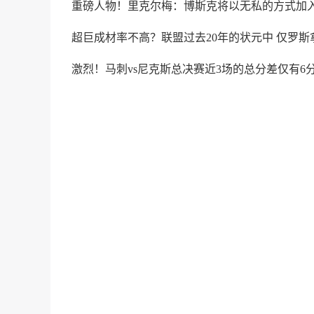
重磅人物！里克尔梅：博斯克将以无私的方式加
超巨成材率不高？联盟过去20年的状元中 仅罗斯
激烈！马刺vs尼克斯总决赛近3场的总分差仅有6