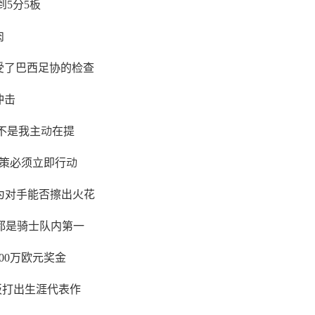
到5分5板
肉
受了巴西足协的检查
冲击
不是我主动在提
策必须立即行动
为对手能否擦出火花
 都是骑士队内第一
00万欧元奖金
5板打出生涯代表作