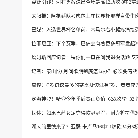
穿针引线！河村勇辉送出全场最高12助攻 8中2拿
太阳报：阿根廷队考虑像上届世界杯那样自带牛
巴媒：入选世界杯名单前，内马尔右小腿疼痛接
拉菲尼亚：下个赛季，巴萨会向着更多冠军发起
詹姆斯回应记者：是你们一直在问我退役话题 又
记者：泰山队6月间歇期到底怎么办？必须要有决
詹俊：C罗进球最多的赛季身边就有J罗，看看成
定海神登！哈登今年季后赛正负值+62&次轮+32
世体：如果巴萨女足夺得欧冠冠军，耐克将提供3
湖人的里德来了？亚瑟·卡卢马16中11爆砍34分