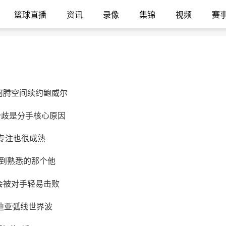
篮球直播
资讯
录像
集锦
视频
赛
何腾空间续约鲍威尔
分歧是分手核心原因
专注也很成熟
看到熟悉的那个他
会被对手轻易击败
恩迪亚弧线世界波