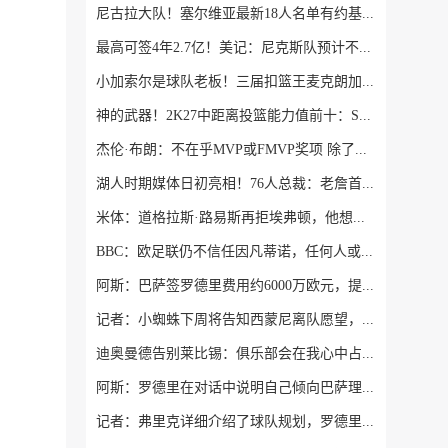
尼古拉大队！塞尔维亚最新18人名单有约基奇/约维奇等7个叫尼古拉
最高可签4年2.7亿！美记：尼克斯队预计不会给唐斯提供全额顶薪
小加索尔是球队老板！三届扣篮王麦克朗加盟西班牙赫罗纳俱乐部
神的武器！2K27中距离投篮能力值前十：SGA一枝独秀 KD并列第三
杰伦·布朗：不在乎MVP或FMVP奖项 除了总冠军没任何东西能打动我
湖人时期媒体日初亮相！76人总裁：老詹首次亮相是发布会或媒体日
米体：道格拉斯·路易斯再拒埃弗顿，他想留队 但俱乐部尚未敲定
BBC：欧足联仍不信任因凡蒂诺，任何人或机构为他辩护都无济于事
阿斯：巴萨签罗德里费用约6000万欧元，提供4年税前3000万欧合同
记者：小蜘蛛下周将告知西蒙尼离队愿望，并希望得到理解和帮助
迪奥曼德告别莱比锡：俱乐部会在我心中占据特殊位置，感谢所有
阿斯：罗德里在对话中说明自己倾向巴萨理由，皇马对此理解＆祝好
记者：弗里克详细介绍了球队规划，罗德里非常认可并选择加盟巴萨