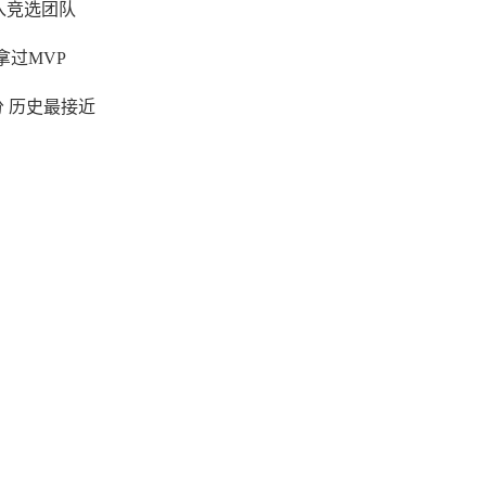
入竞选团队
拿过MVP
分 历史最接近