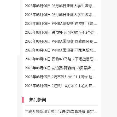
2026年08月06日 08月06日亚洲大学生篮球联赛8强赛 北京大学 77 - 79 上海交通大学 集锦
2026年08月06日 08月06日亚洲大学生篮球联赛8强赛 延世大学 67 - 72 政治大学 集锦
2026年08月06日 WNBA常规赛 达拉斯飞翼 92 - 96 华盛顿神秘人 全场集锦
2026年08月06日 联盟杯-迈阿密国际4-2圣路易斯 梅西2射1传 阿伦助攻戴帽
2026年08月06日 WNBA常规赛 西雅图风暴 86 - 92 纽约自由人 全场集锦
2026年08月06日 WNBA常规赛 菲尼克斯水星 82 - 96 亚特兰大梦想 全场集锦
2026年08月06日 巴黎0-3马略卡下场战曼联 巴黎全场控球近6成+8射3正未果
2026年08月06日 友谊赛-阿森纳1-3贝蒂斯 因卡皮耶破门难救主 福纳尔斯1射2传
2026年08月05日 2场不胜！米兰1-1国米 迪马尔科破门 恩昆库造点+点射拉莫斯登场
2026年08月05日 2连败！切尔西0-1尤文 热格罗瓦世界波制胜穆德里克时隔614天复出
热门新闻
韦德吐槽新增奖项：我进过5次总决赛 肯定能拿一两个东决MVP